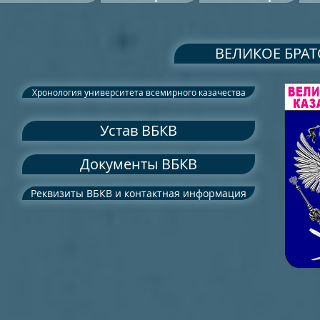
ВЕЛИКОЕ БРАТ
Хронология университета всемирного казачества
Устав ВБКВ
Документы ВБКВ
Реквизиты ВБКВ и контактная информация