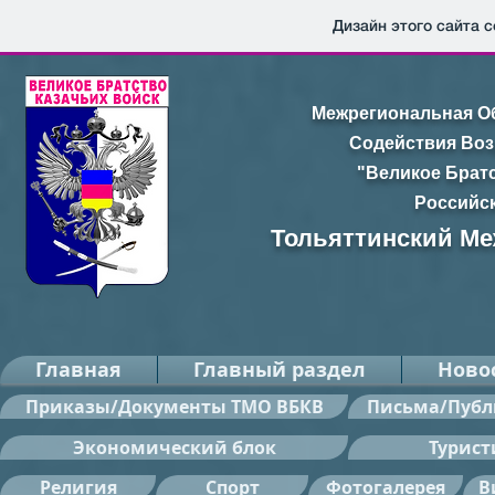
Дизайн этого сайта 
Межрегиональная О
Содействия Воз
"Великое Братс
Российс
Тольяттинский М
Главная
Главный раздел
Ново
Приказы/Документы ТМО ВБКВ
Письма/Пуб
Экономический блок
Турист
Религия
Cпорт
Фотогалерея
В